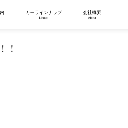
内
カーラインナップ
会社概要
 -
- Lineup -
- About -
！！