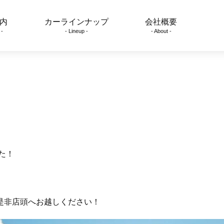
内
カーラインナップ
会社概要
 -
- Lineup -
- About -
た！
是非店頭へお越しください！