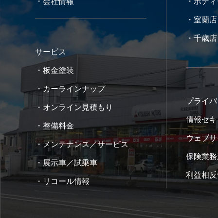
・会社情報
・ボディ
・室蘭店
・千歳店
サービス
・板金塗装
・カーラインナップ
プライバ
・オンライン見積もり
情報セキ
・整備料金
ウェブサ
・メンテナンス／サービス
保険業務
・展示車／試乗車
利益相反
・リコール情報