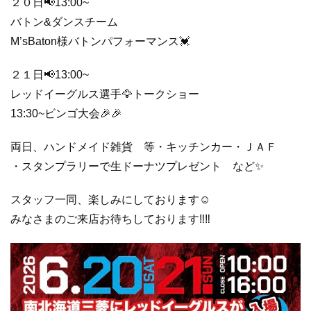
２０日📢13:00~
バトン&ダンスチーム
M’sBaton様バトンパフォーマンス💓
２１日📢13:00~
レッドイーグルス選手🦅トークショー
13:30~ビンゴ大会🎉🎉
両日、ハンドメイド雑貨 等・キッチンカー・ＪＡＦ
・スタンプラリーで生ドーナツプレゼント など✨
スタッフ一同、楽しみにしております☺️
みなさまのご来店お待ちしております‼️‼️